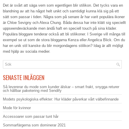
Det är svårt att säga vem som egentligen blir stilikon. Det tycks vara en
blandning av att ha något helt unikt och samtidigt kunna klä sig på ett
sätt som passar i tiden. Några som på senare år har varit populära ikoner
är Chloe Sevigny och Alexa Chung. Båda dessa har inte klätt sig speciellt
uppseendeväckande men ändå haft en speciell touch på sina kläder.
Populära bloggare tenderar också att bli stilikoner. I Sverige vill många till
exempel se ut som de stora bloggarna Kenza eller Angelica Blick. Om du
har en unik stil kanske du blir morgondagens stilikon? Idag är allt möjligt
med hjälp av sociala medier.
SENASTE INLÄGGEN
Så levererar du mode som kunder älskar – smart frakt, snygga returer
och hållbar paketering med Sendify
Modets psykologiska effekter: Hur kläder påverkar vårt välbefinnande
Mode för kvinnor
Accessoarer som passar tunt hår
Sommarfärgerna som dominerar 2021