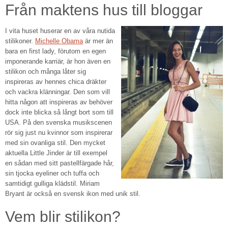
Från maktens hus till bloggar
I vita huset huserar en av våra nutida
stilikoner.
Michelle Obama
är mer än
bara en first lady, förutom en egen
imponerande karriär, är hon även en
stilikon och många låter sig
inspireras av hennes chica dräkter
och vackra klänningar. Den som vill
hitta någon att inspireras av behöver
dock inte blicka så långt bort som till
USA. På den svenska musikscenen
rör sig just nu kvinnor som inspirerar
med sin ovanliga stil. Den mycket
aktuella Little Jinder är till exempel
en sådan med sitt pastellfärgade hår,
sin tjocka eyeliner och tuffa och
samtidigt gulliga klädstil. Miriam
Bryant är också en svensk ikon med unik stil.
Vem blir stilikon?