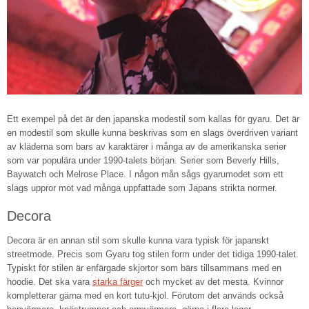
Ett exempel på det är den japanska modestil som kallas för gyaru. Det är
en modestil som skulle kunna beskrivas som en slags överdriven variant
av kläderna som bars av karaktärer i många av de amerikanska serier
som var populära under 1990-talets början. Serier som Beverly Hills,
Baywatch och Melrose Place. I någon mån sågs gyarumodet som ett
slags uppror mot vad många uppfattade som Japans strikta normer.
Decora
Decora är en annan stil som skulle kunna vara typisk för japanskt
streetmode. Precis som Gyaru tog stilen form under det tidiga 1990-talet.
Typiskt för stilen är enfärgade skjortor som bärs tillsammans med en
hoodie. Det ska vara
starka färger
och mycket av det mesta. Kvinnor
kompletterar gärna med en kort tutu-kjol. Förutom det används också