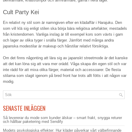
benvärmare, knästrumpor och armvärmare, gärna i flera lager.
Cult Party Kei
En relativt ny stil som är namngiven efter en klädaffär i Harajuku. Den
som vill klä sig enligt stilen ska börja bära religiösa artefakter, mestadels
från kristendomen. Vanliga inslag är till exempel kors som vävts i garn
och lager av olika tyger i snälla färger. Jämfört med många andra
japanska modestilar är makeup och hårstilar relativt försiktiga.
Om det finns någonting att lära sig av japanskt streetmode är det kanske
att det kan löna sig att vara mer orädd. Våga skapa din egen stil och var
inte rädd för att mixa olika färger, material och accessoarer. De flesta
stilarna som slagit igenom på bred front har trots allt fötts i att någon var
modig.
SENASTE INLÄGGEN
Så levererar du mode som kunder älskar – smart frakt, snygga returer
och hållbar paketering med Sendify
Modets psykologiska effekter: Hur kläder påverkar vårt välbefinnande